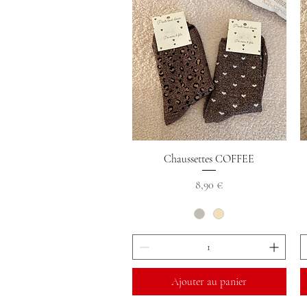
Aperçu rapide
Chaussettes COFFEE
Prix
8,90 €
Ajouter au panier