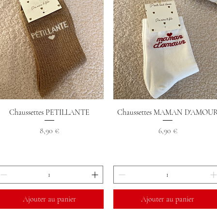
Aperçu rapide
Aperçu rapide
Chaussettes PETILLANTE
Chaussettes MAMAN D'AMOU
Prix
Prix
8,90 €
6,90 €
Ajouter au panier
Ajouter au panier