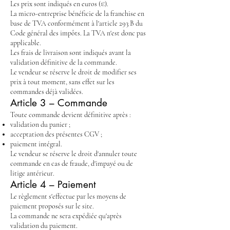
Les prix sont indiqués en euros (€).
La micro-entreprise bénéficie de la franchise en
base de TVA conformément à l'article 293 B du
Code général des impôts. La TVA n'est donc pas
applicable.
Les frais de livraison sont indiqués avant la
validation définitive de la commande.
Le vendeur se réserve le droit de modifier ses
prix à tout moment, sans effet sur les
commandes déjà validées.
Article 3 – Commande
Toute commande devient définitive après :
validation du panier ;
acceptation des présentes CGV ;
paiement intégral.
Le vendeur se réserve le droit d'annuler toute
commande en cas de fraude, d'impayé ou de
litige antérieur.
Article 4 – Paiement
Le règlement s'effectue par les moyens de
paiement proposés sur le site.
La commande ne sera expédiée qu'après
validation du paiement.