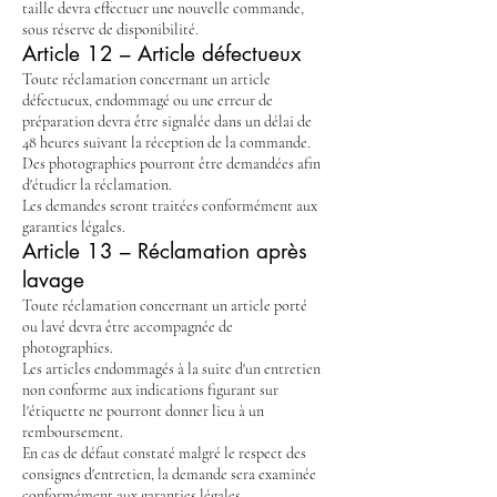
taille devra effectuer une nouvelle commande,
sous réserve de disponibilité.
Article 12 – Article défectueux
Toute réclamation concernant un article
défectueux, endommagé ou une erreur de
préparation devra être signalée dans un délai de
48 heures suivant la réception de la commande.
Des photographies pourront être demandées afin
d'étudier la réclamation.
Les demandes seront traitées conformément aux
garanties légales.
Article 13 – Réclamation après
lavage
Toute réclamation concernant un article porté
ou lavé devra être accompagnée de
photographies.
Les articles endommagés à la suite d'un entretien
non conforme aux indications figurant sur
l'étiquette ne pourront donner lieu à un
remboursement.
En cas de défaut constaté malgré le respect des
consignes d'entretien, la demande sera examinée
conformément aux garanties légales.