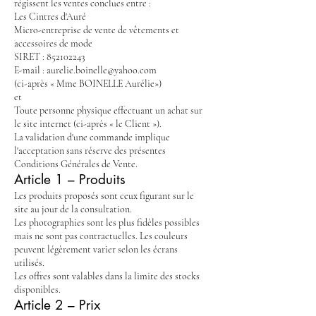
régissent les ventes conclues entre :
Les Cintres d'Auré
Micro-entreprise de vente de vêtements et
accessoires de mode
SIRET : 852102243
E-mail : aurelie.boinelle@yahoo.com
(ci-après « Mme BOINELLE Aurélie»)
et
Toute personne physique effectuant un achat sur
le site internet (ci-après « le Client »).
La validation d'une commande implique
l'acceptation sans réserve des présentes
Conditions Générales de Vente.
Article 1 – Produits
Les produits proposés sont ceux figurant sur le
site au jour de la consultation.
Les photographies sont les plus fidèles possibles
mais ne sont pas contractuelles. Les couleurs
peuvent légèrement varier selon les écrans
utilisés.
Les offres sont valables dans la limite des stocks
disponibles.
Article 2 – Prix