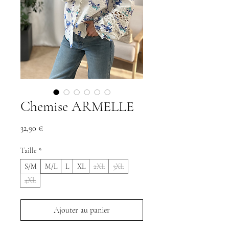
Chemise ARMELLE
Prix
32,90 €
Taille
*
S/M
M/L
L
XL
2XL
3XL
4XL
Ajouter au panier