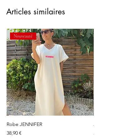
Articles similaires
Nouveauté
Robe JENNIFER
Jupe short OLGA
Prix
Prix
38,90 €
24,90 €