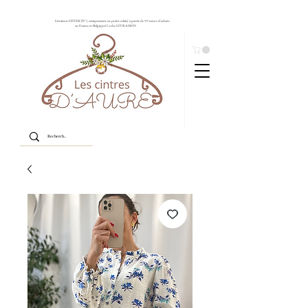
Livraison OFFERTE* ( uniquement en point relais) à partir de 99 euros d'achats
en France et Belgique! Code: LIVRAISON