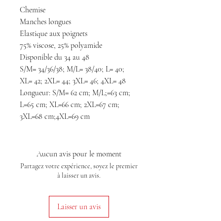
Chemise
Manches longues
Elastique aux poignets
75% viscose, 25% polyamide
Disponible du 34 au 48
S/M= 34/36/38; M/L= 38/40; L= 40;
XL= 42; 2XL= 44; 3XL= 46; 4XL= 48
Longueur: S/M= 62 cm; M/L;=63 cm;
L=65 cm; XL=66 cm; 2XL=67 cm;
3XL=68 cm;4XL=69 cm
Aucun avis pour le moment
Partagez votre expérience, soyez le premier
à laisser un avis.
Laisser un avis