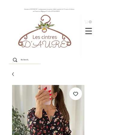
Livraison OFFERTE* ( uniquement en point relais) à partir de 99 euros d'achats
en France et Belgique! Code: LIVRAISON