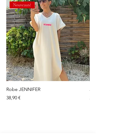
Nouveauté
Robe JENNIFER
Jupe short OLGA
Prix
Prix
38,90 €
24,90 €