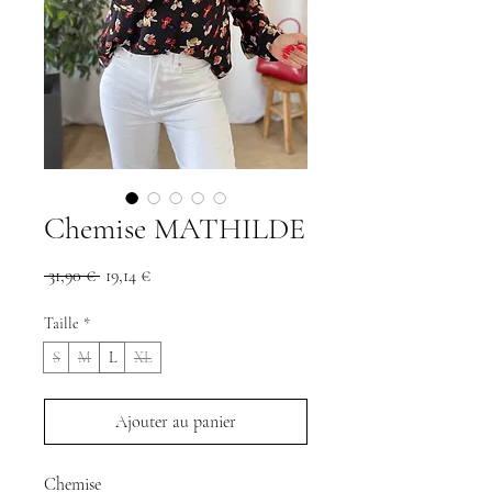
Chemise MATHILDE
Prix
Prix
 31,90 € 
19,14 €
original
promotionnel
Taille
*
S
M
L
XL
Ajouter au panier
Chemise