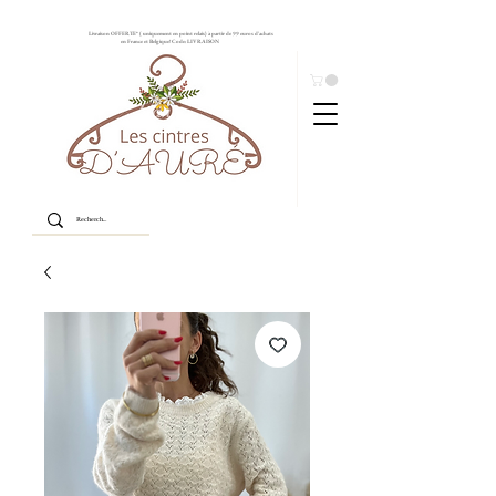
Livraison OFFERTE* ( uniquement en point relais) à partir de 99 euros d'achats
en France et Belgique! Code: LIVRAISON