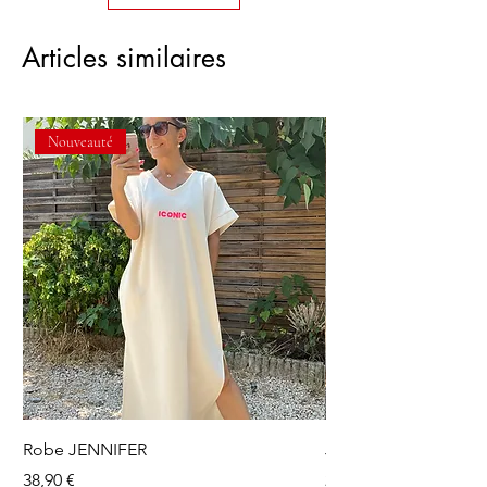
Articles similaires
Nouveauté
Robe JENNIFER
Jupe short OLGA
Prix
Prix
38,90 €
24,90 €