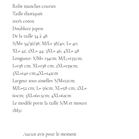
Robe manches courtes
Taille élastiquée
100% coton
Doublure jupon
De la taille 34 à 48
S/M= 34/36/38; M/L= 38/40; L= 40;
XL= 42; 2XL= 44; 3XL= 46; 4XL= 48
Longueur: S/M= 134cm; M/L;=135cm;
L=138 cm; XL=138 cm; 2XL=139cm;
3XL=140 cm;4XL=142cm
Largeur sous aisselles: S/M=51cm;
M/L=52 cm; L= 56cm; XL=58 cm; 2XL=
60cm; 3XL=60.5cm; 4XL=62cm
Le modèle porte la taille S/M et mesure
1M51
Aucun avis pour le moment