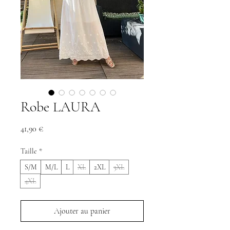
Robe LAURA
Prix
41,90 €
Taille
*
S/M
M/L
L
XL
2XL
3XL
4XL
Ajouter au panier