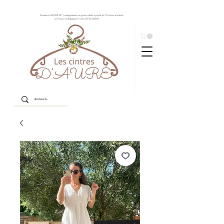
Livraison OFFERTE* ( uniquement en point relais) à partir de 99 euros d'achats
en France et Belgique! Code: LIVRAISON