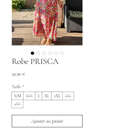
Robe PRISCA
Prix
39,90 €
Taille
*
S/M
M/L
L
XL
2XL
3XL
4XL
Ajouter au panier