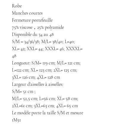
Robe
Manches courtes
Fermeture portefeuille
75% viscose，25% polyamide
Disponible du 34 au 48
S/M = 34/36/38; M/L= 38/40; L=40;
XL= 42; XXL= 44; XXXL= 46; XXXXL=
48
Longueur: S/M= 119 cm; M/L= 121 cm;
L=122 cm; XL= 123 cm; 2XL= 125 cm;
3XL= 126 cm; 4XL= 128 cm
Largeur d’aisselles à aisselles:
S/M= 51 cm ;
M/L= 52,5 cm; L=56 cm; XL= 58 cm;
2XL=61 cm; 3XL=63 cm; 4XL= 65 cm
Le modèle porte la taille S/M et mesure
1M51