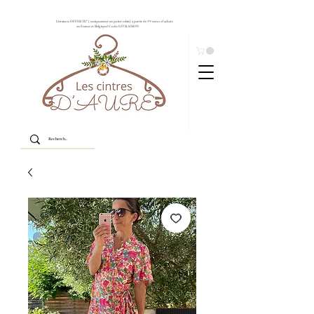
Livraison OFFERTE* ( uniquement en point relais) à partir de 99 euros d'achats
en France et Belgique! Code: LIVRAISON