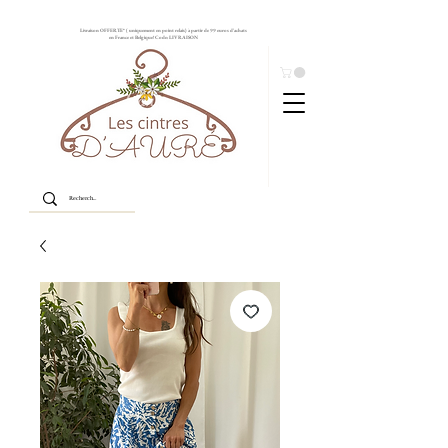
Livraison OFFERTE* ( uniquement en point relais) à partir de 99 euros d'achats
en France et Belgique! Code: LIVRAISON