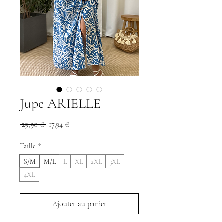
Jupe ARIELLE
Prix
Prix
 29,90 € 
17,94 €
original
promotionnel
Taille
*
S/M
M/L
L
XL
2XL
3XL
4XL
Ajouter au panier