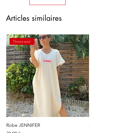
Articles similaires
Nouveauté
Robe JENNIFER
Jupe short OLGA