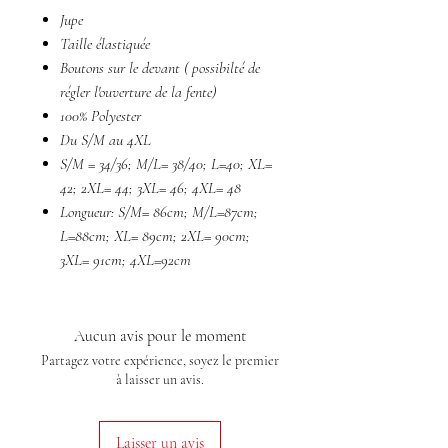
Jupe
Taille élastiquée
Boutons sur le devant ( possibilté de
régler l'ouverture de la fente)
100% Polyester
Du S/M au 4XL
S/M = 34/36; M/L= 38/40; L=40; XL=
42; 2XL= 44; 3XL= 46; 4XL= 48
Longueur: S/M= 86cm; M/L=87cm;
L=88cm; XL= 89cm; 2XL= 90cm;
3XL= 91cm; 4XL=92cm
Aucun avis pour le moment
Partagez votre expérience, soyez le premier
à laisser un avis.
Laisser un avis