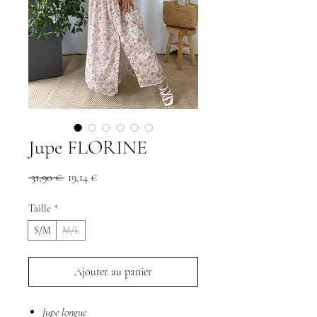
Jupe FLORINE
Prix
Prix
 31,90 € 
19,14 €
original
promotionnel
Taille
*
S/M
M/L
Ajouter au panier
Jupe longue