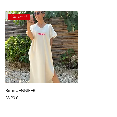
Nouveauté
Robe JENNIFER
Jupe short OLGA
Prix
Prix
38,90 €
24,90 €