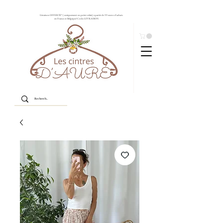
Livraison OFFERTE* ( uniquement en point relais) à partir de 99 euros d'achats
en France et Belgique! Code: LIVRAISON