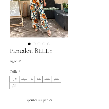
Pantalon BELLY
Prix
29,90 €
Taille
*
S/M
M/L
L
XL
2XL
3XL
4XL
Ajouter au panier