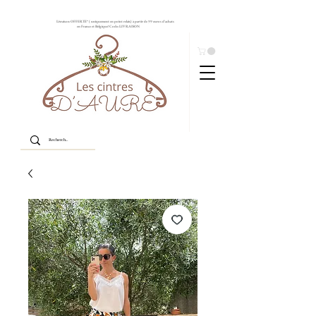
Livraison OFFERTE* ( uniquement en point relais) à partir de 99 euros d'achats
en France et Belgique! Code: LIVRAISON