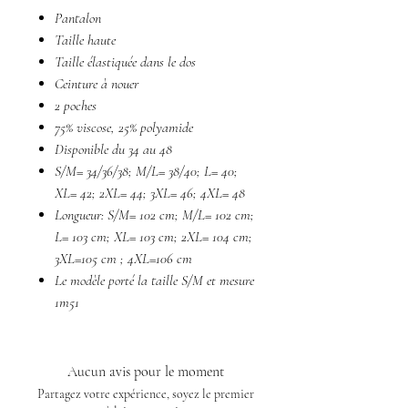
Pantalon
Taille haute
Taille élastiquée dans le dos
Ceinture à nouer
2 poches
75% viscose, 25% polyamide
Disponible du 34 au 48
S/M= 34/36/38; M/L= 38/40; L= 40;
XL= 42; 2XL= 44; 3XL= 46; 4XL= 48
Longueur: S/M= 102 cm; M/L= 102 cm;
L= 103 cm; XL= 103 cm; 2XL= 104 cm;
3XL=105 cm ; 4XL=106 cm
Le modèle porté la taille S/M et mesure
1m51
Aucun avis pour le moment
Partagez votre expérience, soyez le premier