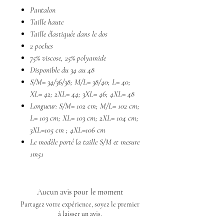
Pantalon
Taille haute
Taille élastiquée dans le dos
2 poches
75% viscose, 25% polyamide
Disponible du 34 au 48
S/M= 34/36/38; M/L= 38/40; L= 40;
XL= 42; 2XL= 44; 3XL= 46; 4XL= 48
Longueur: S/M= 102 cm; M/L= 102 cm;
L= 103 cm; XL= 103 cm; 2XL= 104 cm;
3XL=105 cm ; 4XL=106 cm
Le modèle porté la taille S/M et mesure
1m51
Aucun avis pour le moment
Partagez votre expérience, soyez le premier
à laisser un avis.