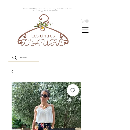
Livraison OFFERTE* ( uniquement en point relais) à partir de 99 euros d'achats
en France et Belgique! Code: LIVRAISON