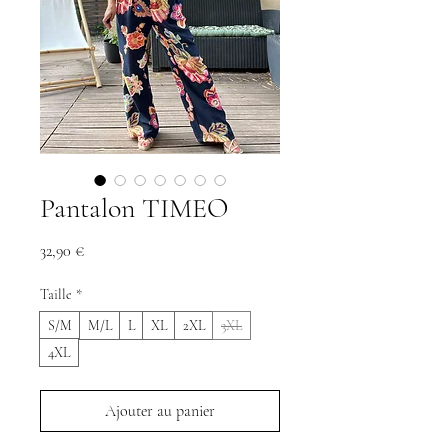
Pantalon TIMEO
Prix
32,90 €
Taille
*
S/M
M/L
L
XL
2XL
3XL
4XL
Ajouter au panier