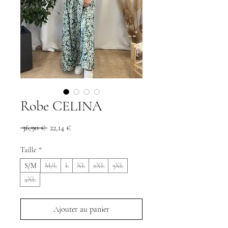
Robe CELINA
Prix
Prix
 36,90 € 
22,14 €
original
promotionnel
Taille
*
S/M
M/L
L
XL
2XL
3XL
4XL
Ajouter au panier