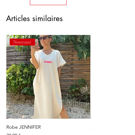
Articles similaires
Nouveauté
Robe JENNIFER
Jupe short OLGA