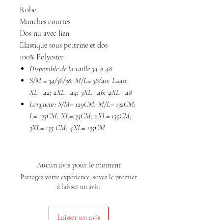
Robe
Manches courtes
Dos nu avec lien
Elastique sous poitrine et dos
100% Polyester
Disponible de la taille 34 à 48
S/M = 34/36/38; M/L= 38/40; L=40;
XL= 42; 2XL= 44; 3XL= 46; 4XL= 48
Longueur: S/M= 129CM; M/L= 132CM;
L= 135CM; XL=135CM; 2XL= 135CM;
3XL= 135 CM; 4XL= 135CM
Aucun avis pour le moment
Partagez votre expérience, soyez le premier
à laisser un avis.
Laisser un avis