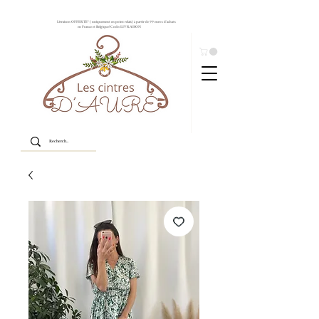
Livraison OFFERTE* ( uniquement en point relais) à partir de 99 euros d'achats
en France et Belgique! Code: LIVRAISON