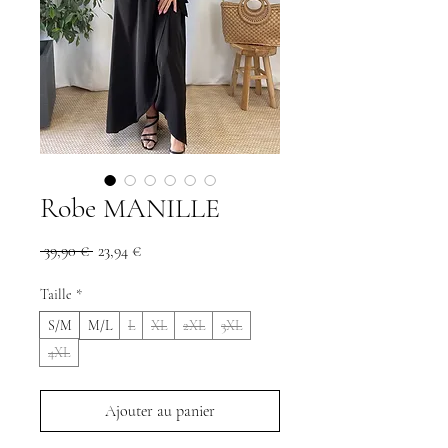
Robe MANILLE
Prix
Prix
 39,90 € 
23,94 €
original
promotionnel
Taille
*
S/M
M/L
L
XL
2XL
3XL
4XL
Ajouter au panier