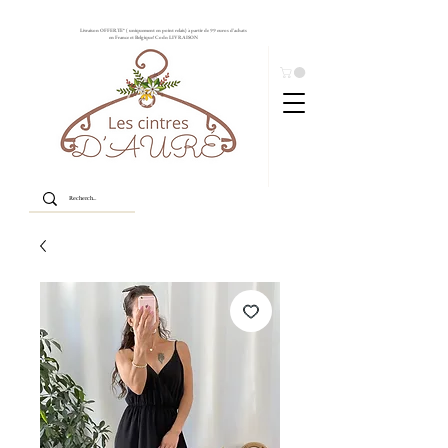
Livraison OFFERTE* ( uniquement en point relais) à partir de 99 euros d'achats
en France et Belgique! Code: LIVRAISON