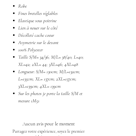
Robe
Fines bretelles réglables
Elastique sous poitrine
Lien à nouer sur le côté
Décolleté cache coeur
Asymetrie sur le devant
100% Polyester
Taille S/M= 34/36; M/L= 38/40; L=40;
XL=42; 2XL= 44; 3XL=46; 4XL=48
Longueur: S/M= 130cm; M/L=132cm;
L=135cm; XL= 137cm; 2XL=137cm;
3XL=139cm; 4XL= 139cm
Sur les photos je porte la taille S/M et
mesure 1M51
Aucun avis pour le moment
Partagez votre expérience, soyez le premier