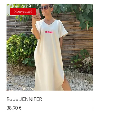
Nouveauté
Robe JENNIFER
Jupe short OLGA
Prix
Prix
38,90 €
24,90 €