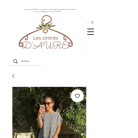
Livraison OFFERTE* ( uniquement en point relais) à partir de 99 euros d'achats
en France et Belgique! Code: LIVRAISON