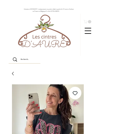
Livraison OFFERTE* ( uniquement en point relais) à partir de 99 euros d'achats
en France et Belgique! Code: LIVRAISON