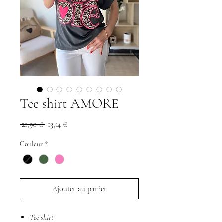
Tee shirt AMORE
Prix
Prix
 21,90 € 
13,14 €
original
promotionnel
Couleur
*
Ajouter au panier
Tee shirt