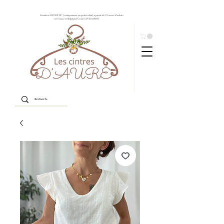
Livraison OFFERTE* ( uniquement en point relais) à partir de 99 euros d'achats
en France et Belgique! Code: LIVRAISON