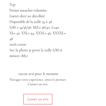
Top
Petites manches volantées
Liseret doré au décolleté
Disponible de la taille 34 à 48
S/M = 34/36/38; M/L= 38/40; L=40;
XL= 42; XXL= 44; XXXL= 46; XXXXL=
48
100% coton
Sur la photo je porte la taille S/M et
mesure 1M51
Aucun avis pour le moment
Partagez votre expérience, soyez le premier
à laisser un avis.
Laisser un avis