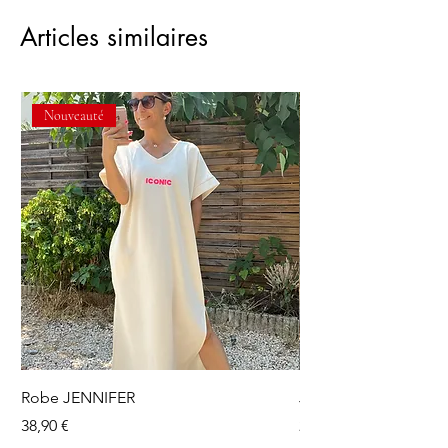
Articles similaires
Nouveauté
Robe JENNIFER
Jupe short OLGA
Prix
Prix
38,90 €
24,90 €