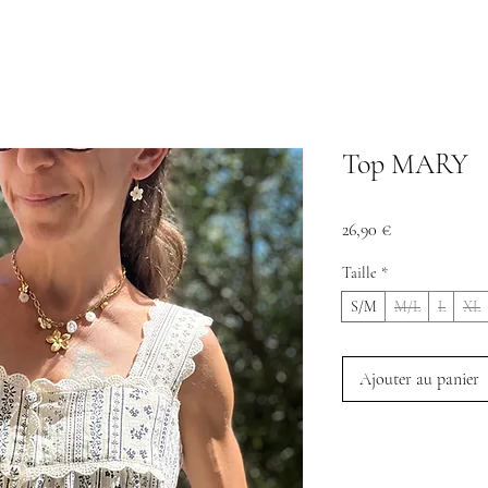
Top MARY
Prix
26,90 €
Taille
*
S/M
M/L
L
XL
Ajouter au panier