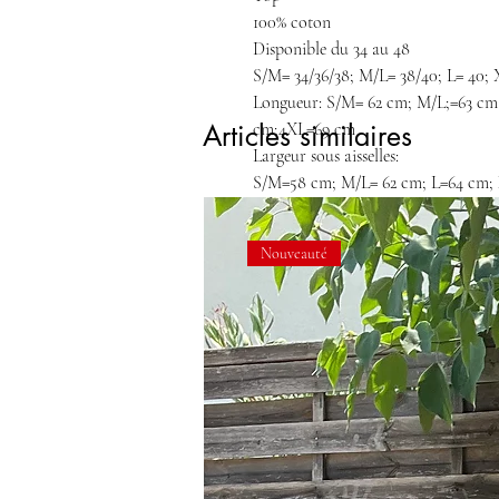
100% coton
Disponible du 34 au 48
S/M= 34/36/38; M/L= 38/40; L= 40; 
Longueur: S/M= 62 cm; M/L;=63 cm
Articles similaires
cm;4XL=69 cm
Largeur sous aisselles:
S/M=58 cm; M/L= 62 cm; L=64 cm;
cm
Nouveauté