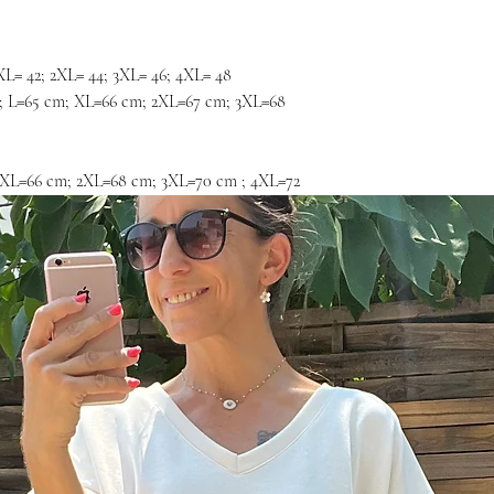
XL= 42; 2XL= 44; 3XL= 46; 4XL= 48
; L=65 cm; XL=66 cm; 2XL=67 cm; 3XL=68
 XL=66 cm; 2XL=68 cm; 3XL=70 cm ; 4XL=72
Aucun avis pour le moment
Partagez votre expérience, soyez le premier à laisser un avis.
Laisser un avis