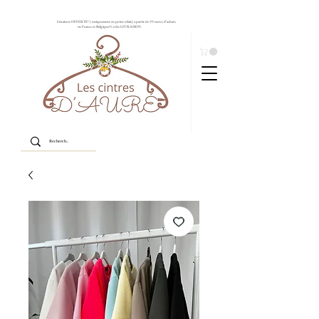
Livraison OFFERTE* ( uniquement en point relais) à partir de 99 euros d'achats
en France et Belgique! Code: LIVRAISON