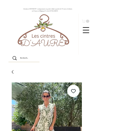
Livraison OFFERTE* ( uniquement en point relais) à partir de 99 euros d'achats
en France et Belgique! Code: LIVRAISON