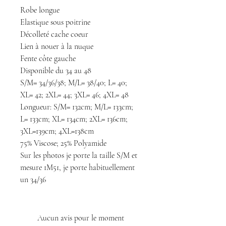
Robe longue
Elastique sous poitrine
Décolleté cache coeur
Lien à nouer à la nuque
Fente côte gauche
Disponible du 34 au 48
S/M= 34/36/38; M/L= 38/40; L= 40;
XL= 42; 2XL= 44; 3XL= 46; 4XL= 48
Longueur: S/M= 132cm; M/L= 133cm;
L= 133cm; XL= 134cm; 2XL= 136cm;
3XL=139cm; 4XL=138cm
75% Viscose; 25% Polyamide
Sur les photos je porte la taille S/M et
mesure 1M51, je porte habituellement
un 34/36
Aucun avis pour le moment