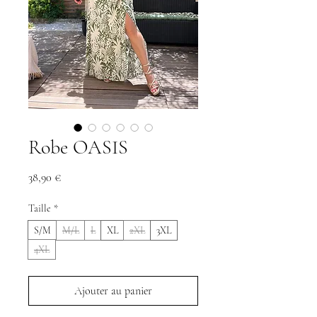
Robe OASIS
Prix
38,90 €
Taille
*
S/M
M/L
L
XL
2XL
3XL
4XL
Ajouter au panier