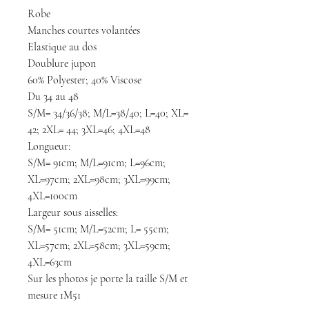
Robe
Manches courtes volantées
Elastique au dos
Doublure jupon
60% Polyester; 40% Viscose
Du 34 au 48
S/M= 34/36/38; M/L=38/40; L=40; XL=
42; 2XL= 44; 3XL=46; 4XL=48
Longueur:
S/M= 91cm; M/L=91cm; L=96cm;
XL=97cm; 2XL=98cm; 3XL=99cm;
4XL=100cm
Largeur sous aisselles:
S/M= 51cm; M/L=52cm; L= 55cm;
XL=57cm; 2XL=58cm; 3XL=59cm;
4XL=63cm
Sur les photos je porte la taille S/M et
mesure 1M51