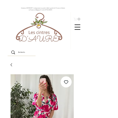
Livraison OFFERTE* ( uniquement en point relais) à partir de 99 euros d'achats
en France et Belgique! Code: LIVRAISON