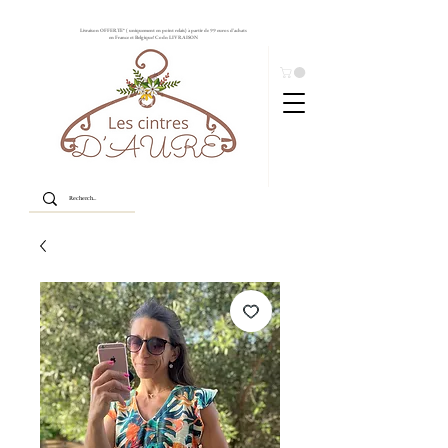
Livraison OFFERTE* ( uniquement en point relais) à partir de 99 euros d'achats
en France et Belgique! Code: LIVRAISON