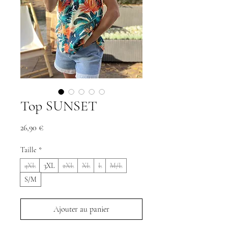
Top SUNSET
Prix
26,90 €
Taille
*
4XL
3XL
2XL
XL
L
M/L
S/M
Ajouter au panier