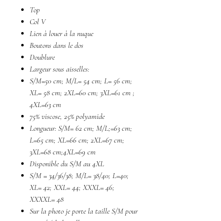
Top
Col V
Lien à louer à la nuque
Boutons dans le dos
Doublure
Largeur sous aisselles:
S/M=50 cm; M/L= 54 cm; L= 56 cm;
XL= 58 cm; 2XL=60 cm; 3XL=61 cm ;
4XL=63 cm
75% viscose, 25% polyamide
Longueur: S/M= 62 cm; M/L;=63 cm;
L=65 cm; XL=66 cm; 2XL=67 cm;
3XL=68 cm;4XL=69 cm
Disponible du S/M au 4XL
S/M = 34/36/38; M/L= 38/40; L=40;
XL= 42; XXL= 44; XXXL= 46;
XXXXL= 48
Sur la photo je porte la taille S/M pour