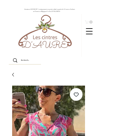
Livraison OFFERTE* ( uniquement en point relais) à partir de 99 euros d'achats
en France et Belgique! Code: LIVRAISON