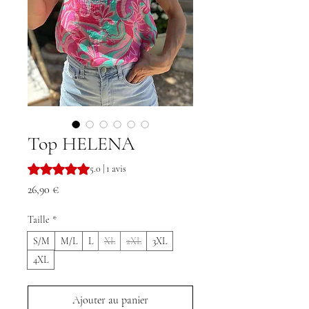
Top HELENA
La note est de 5.0 sur cinq étoiles selon 1 avis
5.0 | 1 avis
Prix
26,90 €
Taille
*
S/M
M/L
L
XL
2XL
3XL
4XL
Ajouter au panier