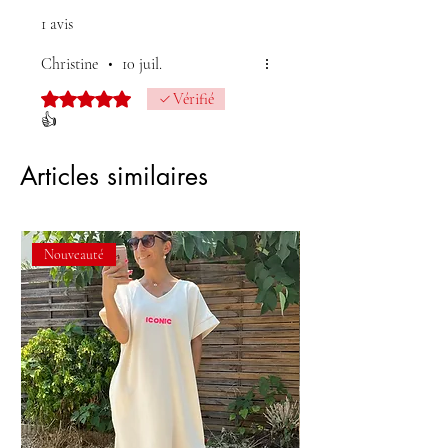
1 avis
Christine
•
10 juil.
Noté 5 sur 5.
Vérifié
👍
Articles similaires
Nouveauté