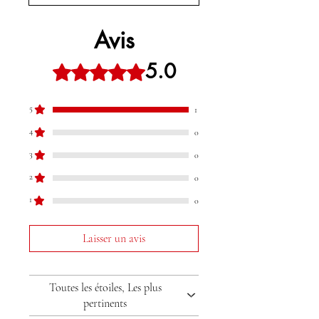
Avis
5.0
Noté 5 sur 5.
5
1
4
0
3
0
2
0
1
0
Laisser un avis
Toutes les étoiles, Les plus
pertinents